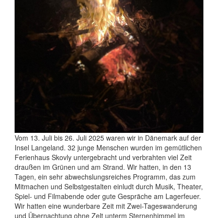
Vom 13. Juli bis 26. Juli 2025 waren wir in Dänemark auf der
Insel Langeland. 32 junge Menschen wurden im gemütlichen
Ferienhaus Skovly untergebracht und verbrahten viel Zeit
draußen im Grünen und am Strand. Wir hatten, in den 13
Tagen, ein sehr abwechslungsreiches Programm, das zum
Mitmachen und Selbstgestalten einludt durch Musik, Theater,
Spiel- und Filmabende oder gute Gespräche am Lagerfeuer.
Wir hatten eine wunderbare Zeit mit Zwei-Tageswanderung
und Übernachtung ohne Zelt unterm Sternenhimmel im