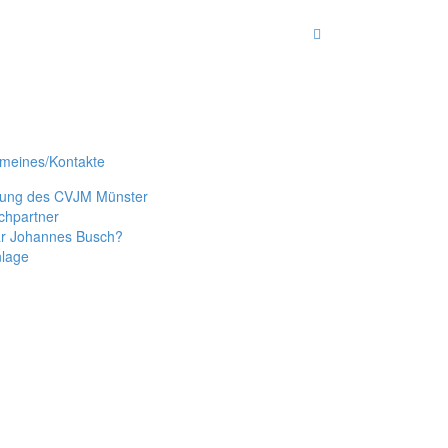
emeines/Kontakte
tung des CVJM Münster
chpartner
r Johannes Busch?
nlage