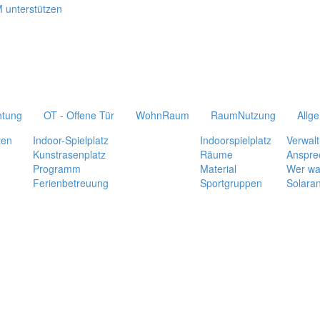
htung
OT - Offene Tür
WohnRaum
RaumNutzung
Allg
ten
Indoor-Spielplatz
Indoorspielplatz
Verwal
Kunstrasenplatz
Räume
Anspre
Programm
Material
Wer wa
Ferienbetreuung
Sportgruppen
Solara