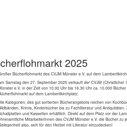
cherflohmarkt 2025
Großer Bücherflohmarkt des CVJM Münster e.V. auf dem Lambertikirch
Am Samstag den 27. September 2025 verkauft der CVJM (Christlicher 
Münster e.V. in der Zeit von 10.00 Uhr bis 16.30 Uhr ca. 10.000 Bücher
Bücherflohmarkt auf dem Lambertikirchplatz.
Die Kategorien, des gut sortierten Bücherangebots reichen von Kochbü
Bildbänden, Krimis, Kinderbücher bis zu Fachliteratur und Antiquitäten.
Schallplatten und Kassetten erhältlich. Direkt auf dem Platz vor der La
ehrenamtliche MitarbeiterInnen des CVJM Münster e.V. die Bücher zu je
Gelegenheit also, sich für den Herbst mit Literatur einzudecken!