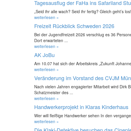
Tagesausflug der FaHa ins Safariland St
„Seid ihr alle wach? Seid ihr fertig? Gleich geht’s los!
weiterlesen »
Freizeit Rückblick Schweden 2026
Bei der Jugendfreizeit 2026 verschlug es 36 Perso
Dort erwarteten ...
weiterlesen »
AK JoBu
Am 10.07 hat sich der Arbeitskreis „Zukunft Johanne
weiterlesen »
Veränderung im Vorstand des CVJM Mün
Nach vielen Jahren engagierter Mitarbeit wird Dirk 
Schatzmeister des ...
weiterlesen »
Handwerkerprojekt in Klaras Kinderhaus
Wer will fleißige Handwerker sehen In den vergange
weiterlesen »
Die Klaki-Detektive besuchen das Cinepl