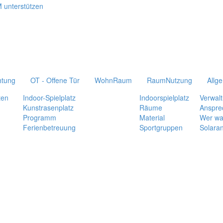
htung
OT - Offene Tür
WohnRaum
RaumNutzung
Allg
ten
Indoor-Spielplatz
Indoorspielplatz
Verwal
Kunstrasenplatz
Räume
Anspre
Programm
Material
Wer wa
Ferienbetreuung
Sportgruppen
Solara