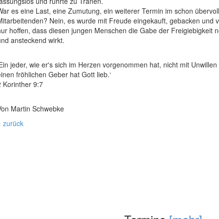
fassungslos und rührte zu Tränen.
War es eine Last, eine Zumutung, ein weiterer Termin im schon übervol
Mitarbeitenden? Nein, es wurde mit Freude eingekauft, gebacken und
nur hoffen, dass diesen jungen Menschen die Gabe der Freigiebigkeit no
und ansteckend wirkt.
‚Ein jeder, wie er's sich im Herzen vorgenommen hat, nicht mit Unwill
einen fröhlichen Geber hat Gott lieb.‘
2 Korinther 9:7
Von Martin Schwebke
« zurück