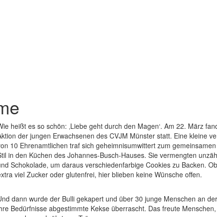
ome
Wie heißt es so schön: ‚Liebe geht durch den Magen‘. Am 22. März fa
Aktion der jungen Erwachsenen des CVJM Münster statt. Eine kleine 
von 10 Ehrenamtlichen traf sich geheimnisumwittert zum gemeinsame
Stil in den Küchen des Johannes-Busch-Hauses. Sie vermengten unzähl
und Schokolade, um daraus verschiedenfarbige Cookies zu Backen. Ob
extra viel Zucker oder glutenfrei, hier blieben keine Wünsche offen.
Und dann wurde der Bulli gekapert und über 30 junge Menschen an der 
ihre Bedürfnisse abgestimmte Kekse überrascht. Das freute Menschen,