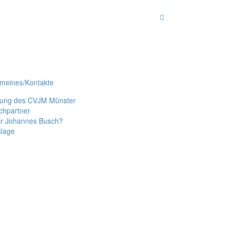
emeines/Kontakte
tung des CVJM Münster
chpartner
r Johannes Busch?
nlage