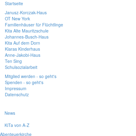
Startseite
Janusz-Korczak-Haus
OT New York
Familienhäuser für Flüchtlinge
Kita Alte Mauritzschule
Johannes-Busch-Haus
Kita Auf dem Dorn
Klaras Kinderhaus
Anne-Jakobi-Haus
Ten Sing
Schulsozialarbeit
Mitglied werden - so geht's
Spenden - so geht's
Impressum
Datenschutz
News
KiTa von A-Z
Abenteuerkirche