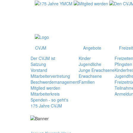
CVJM
Angebote
Freizei
Der CVJM ist
Kinder
Freizeite
Satzung
Jugendliche
Pfingsten
Vorstand
Junge Erwachsene
Kinderfrei
Mitarbeitervertretung
Erwachsene
Jugendfre
Beschwerdemanagement
Familien
Freizeitrü
Mitglied werden
Teilnahm
Mitarbeiterkreis
Anmeldu
Spenden - so geht's
175 Jahre CVJM