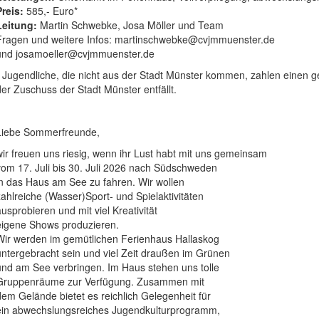
Preis:
585,- Euro*
Leitung:
Martin Schwebke, Josa Möller und Team
Fragen und weitere Infos: martinschwebke@cvjmmuenster.de
und josamoeller@cvjmmuenster.de
* Jugendliche, die nicht aus der Stadt Münster kommen, zahlen einen g
der Zuschuss der Stadt Münster entfällt.
Liebe Sommerfreunde,
wir freuen uns riesig, wenn ihr Lust habt mit uns gemeinsam
vom 17. Juli bis 30. Juli 2026 nach Südschweden
in das Haus am See zu fahren. Wir wollen
zahlreiche (Wasser)Sport- und Spielaktivitäten
ausprobieren und mit viel Kreativität
eigene Shows produzieren.
Wir werden im gemütlichen Ferienhaus Hallaskog
untergebracht sein und viel Zeit draußen im Grünen
und am See verbringen. Im Haus stehen uns tolle
Gruppenräume zur Verfügung. Zusammen mit
dem Gelände bietet es reichlich Gelegenheit für
ein abwechslungsreiches Jugendkulturprogramm,