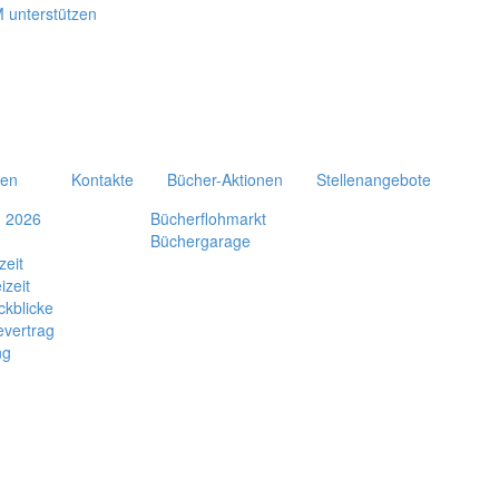
ten
Kontakte
Bücher-Aktionen
Stellenangebote
n 2026
Bücherflohmarkt
Büchergarage
zeit
izeit
ckblicke
evertrag
ng