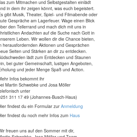
das zum Mitmachen und Selbstgestalten einlädt
und in dem ihr zeigen könnt, was euch begeistert.
Es gibt Musik, Theater, Spiel- und Filmabende oder
gute Gespräche am Lagerfeuer. Wage einen Blick
über den Tellerrand und mach dich mit uns in
christlichen Andachten auf die Suche nach Gott in
unserem Leben. Wir wollen dir die Chance bieten,
in herausfordernden Aktionen und Gesprächen
neue Seiten und Stärken an dir zu entdecken.
Südschweden lädt zum Entdecken und Staunen
ein, bei guter Gemeinschaft, lustigen Angeboten,
Erholung und jeder Menge Spaß und Action.
Mehr Infos bekommt ihr
bei Martin Schwebke und Josa Möller
telefonisch unter
0251 311 17 49 (Johannes-Busch-Haus)
Hier findest du ein Formular zur
Anmeldung
Hier findest du noch mehr Infos zum
Haus
Wir freuen uns auf den Sommer mit dir,
Martin Schwebke, Josa Möller und Team