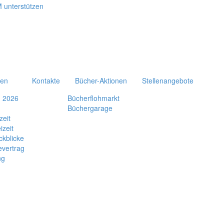
ten
Kontakte
Bücher-Aktionen
Stellenangebote
n 2026
Bücherflohmarkt
Büchergarage
zeit
izeit
ckblicke
evertrag
ng