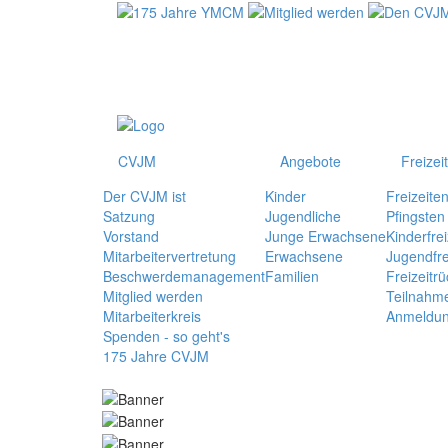
CVJM
Angebote
Freizei
Der CVJM ist
Kinder
Freizeite
Satzung
Jugendliche
Pfingsten
Vorstand
Junge Erwachsene
Kinderfrei
Mitarbeitervertretung
Erwachsene
Jugendfre
Beschwerdemanagement
Familien
Freizeitrü
Mitglied werden
Teilnahm
Mitarbeiterkreis
Anmeldu
Spenden - so geht's
175 Jahre CVJM